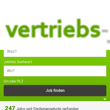
Jobs und Stellenangebote im
Vertrieb
Jobtitel, Suchwort
Ort oder PLZ
247
Jobs und Stellenangebote gefunden