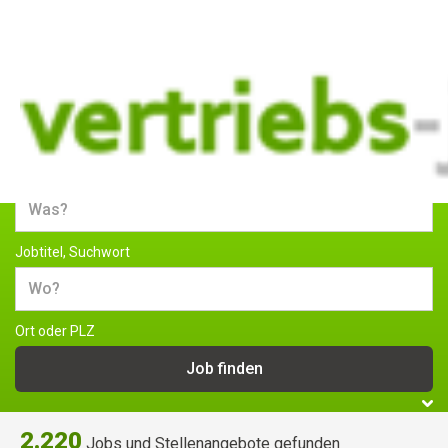
Jobs und Stellenangebote im
Vertrieb
Jobtitel, Suchwort
Ort oder PLZ
2.220
Jobs und Stellenangebote gefunden