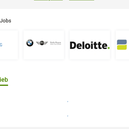
 Jobs
ieb
,
,