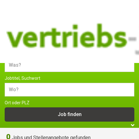
Jobs und Stellenangebote im
Vertrieb
Jobtitel, Suchwort
Ort oder PLZ
0
Jobs und Stellenangebote gefunden