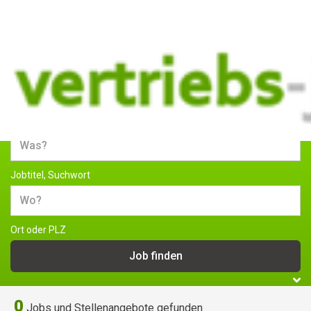
Jobs und Stellenangebote im
Vertrieb
Jobtitel, Suchwort
Ort oder PLZ
0
Jobs und Stellenangebote gefunden