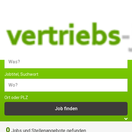
Jobs und Stellenangebote im
Vertrieb
Jobtitel, Suchwort
Ort oder PLZ
0
Jobs und Stellenangebote gefunden