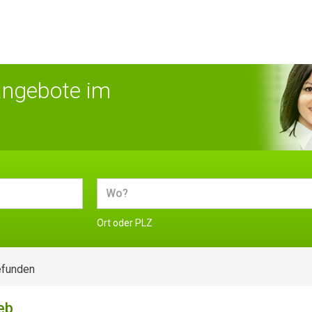
angebote im
Ort oder PLZ
efunden
eb