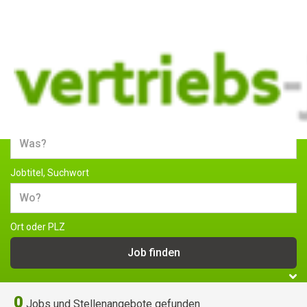
Jobs und Stellenangebote im
Vertrieb
Jobtitel, Suchwort
Ort oder PLZ
0
Jobs und Stellenangebote gefunden