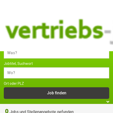
Jobs und Stellenangebote im
Vertrieb
Jobtitel, Suchwort
Ort oder PLZ
0
Jobs und Stellenangebote gefunden