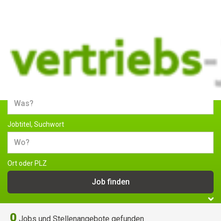
Jobs und Stellenangebote im
Vertrieb
Jobtitel, Suchwort
Ort oder PLZ
0
Jobs und Stellenangebote gefunden