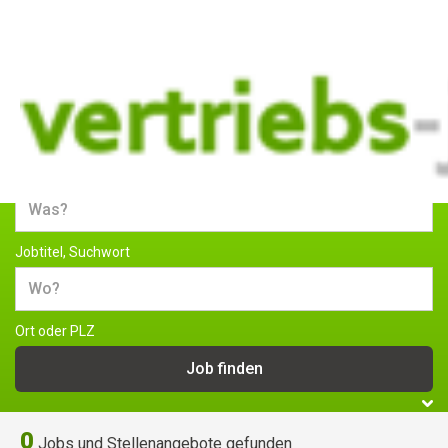
Jobs und Stellenangebote im
Vertrieb
Jobtitel, Suchwort
Ort oder PLZ
0
Jobs und Stellenangebote gefunden