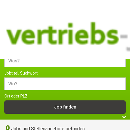
Jobs und Stellenangebote im
Vertrieb
Jobtitel, Suchwort
Ort oder PLZ
0
Jobs und Stellenangebote gefunden