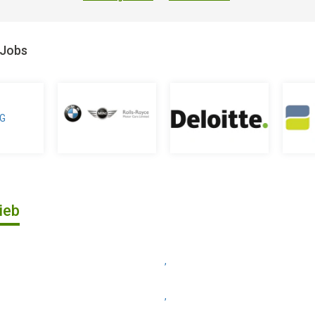
 Jobs
ieb
,
,