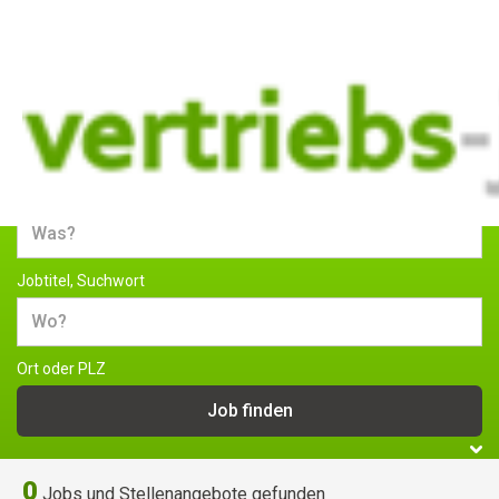
Jobs und Stellenangebote im
Vertrieb
Jobtitel, Suchwort
Ort oder PLZ
0
Jobs und Stellenangebote gefunden