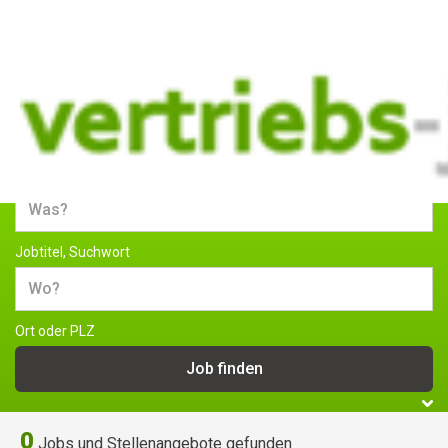
Jobs und Stellenangebote im
Vertrieb
Jobtitel, Suchwort
Ort oder PLZ
0
Jobs und Stellenangebote gefunden