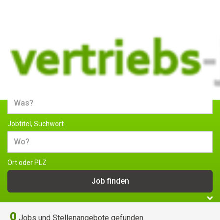
Jobs und Stellenangebote im
Vertrieb
Jobtitel, Suchwort
Ort oder PLZ
0
Jobs und Stellenangebote gefunden