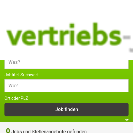
Jobs und Stellenangebote im
Vertrieb
Jobtitel, Suchwort
Ort oder PLZ
0
Jobs und Stellenangebote gefunden