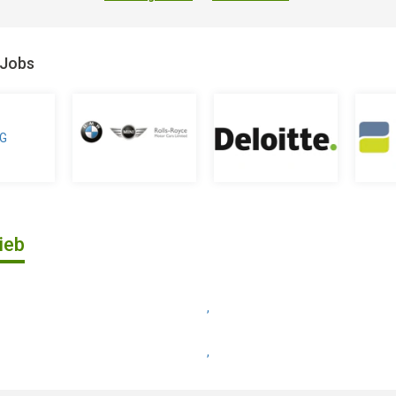
 Jobs
ieb
,
,