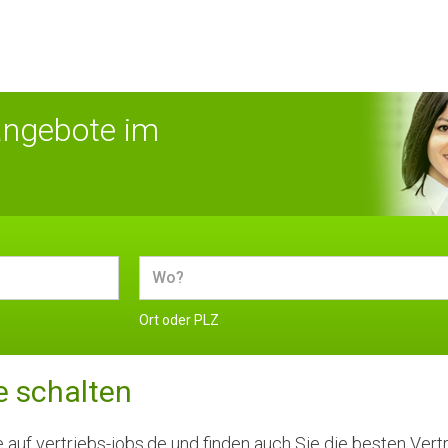
angebote im
Ort oder PLZ
e schalten
 auf vertriebs-jobs.de und finden auch Sie die besten Vertr