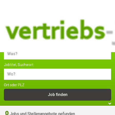
Jobs und Stellenangebote im
Vertrieb
Jobtitel, Suchwort
Ort oder PLZ
0
Jobs und Stellenangebote gefunden