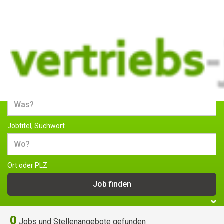
Jobs und Stellenangebote im
Vertrieb
Jobtitel, Suchwort
Ort oder PLZ
0
Jobs und Stellenangebote gefunden