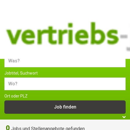
Jobs und Stellenangebote im
Vertrieb
Jobtitel, Suchwort
Ort oder PLZ
0
Jobs und Stellenangebote gefunden